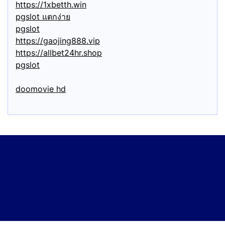
https://1xbetth.win
pgslot แตกง่าย
pgslot
https://gaojing888.vip
https://allbet24hr.shop
pgslot
doomovie hd