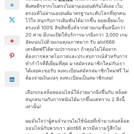
พิเศษดีๆจากเว็บตรงไม่ผ่านเอเย่นต์กันได้เลย เว็บ
ตรงแท้ไม่ผ่านเอเย่นต์มาตรฐานระดับโลกที่ทุกคน
ไว้ใจ สนุกกับการเดิมพันได้มากขึ้น ยอดเยี่ยมเว็บ
ตรงแท้ 100% ลิขสิทธิ์แท้จากค่ายเกมชั้นหนึ่งกว่า
20 ค่าย มีเกมเปิดให้บริการมากยิ่งกว่า 3,000 เกม
อัดแน่นไปด้วยเกมคุณภาพมาก รับ alot666
เครดิตฟรีได้ตามปรารถนา ถ้าคุณไม่ได้อยาก
ต้องการพลาดโอกาสและประสบการณ์สำหรับการ
ทำกำไรที่ดีเยี่ยมที่สุด มาสมัครสมาชิกใหม่กับเรา
ได้เลยคะขอรับ ลงทะเบียนสมัครสมาชิกใหม่ฟรี ไม่
ต้องจ่ายเงินแน่ๆ ลงทะเบียนเป็นสมาชิกเลย!
เลือกเกมสล็อตออนไลน์ให้ง่ายมากยิ่งขึ้นกับ สล็อต
สนุกสนานกับการพนันได้มากขึ้นแค่ทราบ 2 สิ่งนี้
เท่านั้น!
ผมมั่นใจว่าผู้คนจำนวนไม่ใช้น้อยที่เข้ามาเล่นสล็อต
ออนไลน์กับพวกเรา alot66 ควรมีความรู้สึกไม่