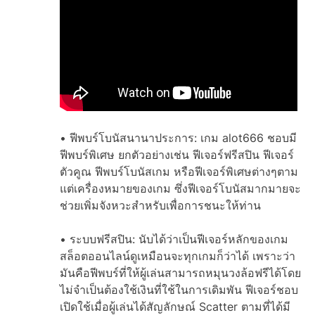
• ฟีพบร์โบนัสนานาประการ: เกม alot666 ชอบมี
ฟีพบร์พิเศษ ยกตัวอย่างเช่น ฟีเจอร์ฟรีสปิน ฟีเจอร์
ตัวคูณ ฟีพบร์โบนัสเกม หรือฟีเจอร์พิเศษต่างๆตาม
แต่เครื่องหมายของเกม ซึ่งฟีเจอร์โบนัสมากมายจะ
ช่วยเพิ่มจังหวะสำหรับเพื่อการชนะให้ท่าน
• ระบบฟรีสปิน: นับได้ว่าเป็นฟีเจอร์หลักของเกม
สล็อตออนไลน์ดูเหมือนจะทุกเกมก็ว่าได้ เพราะว่า
มันคือฟีพบร์ที่ให้ผู้เล่นสามารถหมุนวงล้อฟรีได้โดย
ไม่จำเป็นต้องใช้เงินที่ใช้ในการเดิมพัน ฟีเจอร์ชอบ
เปิดใช้เมื่อผู้เล่นได้สัญลักษณ์ Scatter ตามที่ได้มี