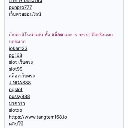
บาคาร่าออนไลน์
punpro777
เว็บหวยออนไลน์
เว็บคาสิโนน่าเล่น ทั้ง
สล็อต
และ
บาคาร่า
ตึงจริงแตก
บ่อยมาก
joker123
pg168
slot เว็บตรง
slot99
สล็อตเว็บตรง
JINDA888
pgslot
pussy888
บาคาร่า
slotxo
https://www.tangtem168.io
คลิปโป๊