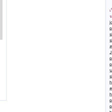
เ
จ
j
p
s
s
ส
J
p
p
บ
s
h
ค
h
p
p