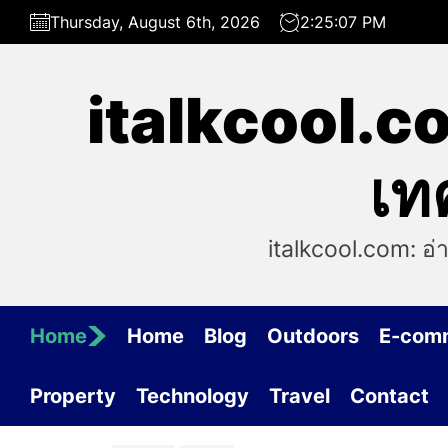
Skip
Thursday, August 6th, 2026
2:25:07 PM
to
the
content
italkcool.c
เท
italkcool.com: อ่
Home
Home
Blog
Outdoors
E-com
Property
Technology
Travel
Contact