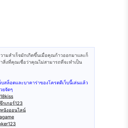
วามสำเร็จมักเกิดขึ้นเมื่อคุณก้าวออกมาและก็
ำสิ่งที่คุณเชื่อว่าคุณไม่สามารถที่จะทำเป็น
ว็บสล็อตและบาคาร่าของโครตดีเว็บนี้เล่นแล้ว
วยจัดๆ
18kiss
จ๊กเกอร์123
ูหนังออนไลน์
sagame
oker123