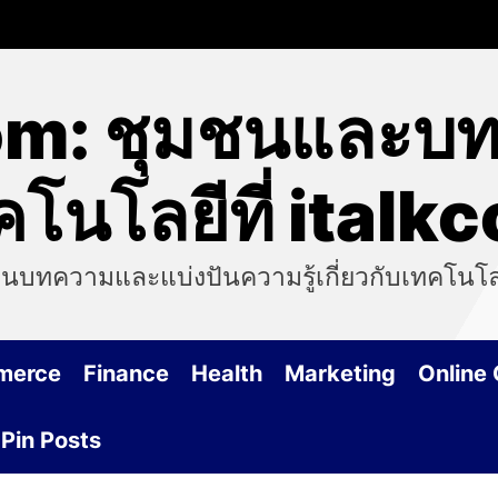
om: ชุมชนและบทค
คโนโลยีที่ italkc
านบทความและแบ่งปันความรู้เกี่ยวกับเทคโนโลย
merce
Finance
Health
Marketing
Online
Pin Posts