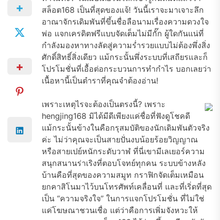
สล็อต168 เป็นที่สุดของแจ้! วันนี้เราจะมาเจาะลึก
อาณาจักรเดิมพันที่ขึ้นชื่อลือนามเรื่องความดวงใจ
พ่อ แจกเครดิตฟรีแบบจัดเต็มไม่มีกั๊ก ผู้ใดกันแน่ที่
กำลังมองหาทางลัดสู่ความร่ำรวยแบบไม่ต้องพึ่งสิ่ง
ศักดิ์สิทธิ์สิ่งเดียว แม้กระนั้นพึ่งระบบที่เสถียรและก็
โปรโมชั่นที่เอื้อต่อกระบวนการทำกำไร บอกเลยว่า
เนื้อหานี้เป็นตำราที่คุณจำต้องอ่าน!
เพราะเหตุไรจะต้องเป็นตรงนี้? เพราะ
hengjing168 มิได้มีดีเพียงแค่ชื่อที่ฟังดูโชคดี
แม้กระนั้นข้างในคือกรุสมบัติของนักเดิมพันตัวจริง
ค่ะ ไม่ว่าคุณจะเป็นสายปั่นงบน้อยร้อยวิญญาณ
หรือสายเปย์หนักระดับวาฬ ที่นี่เขามีเลเยอร์ความ
สนุกสนานร่าเริงที่ตอบโจทย์ทุกคน ระบบข้างหลัง
บ้านคือที่สุดของความสมูท กราฟิกจัดเต็มเหมือน
ยกคาสิโนมาไว้บนโทรศัพท์เคลื่อนที่ และที่เริ่ดที่สุด
เป็น “ความจริงใจ” ในการแจกโปรโมชั่น ที่ไม่ใช่
แค่โฆษณาชวนเชื่อ แต่ว่าคือการเพิ่มจังหวะให้