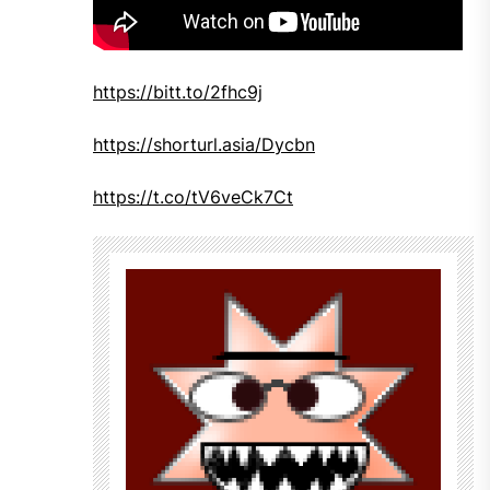
https://bitt.to/2fhc9j
https://shorturl.asia/Dycbn
https://t.co/tV6veCk7Ct