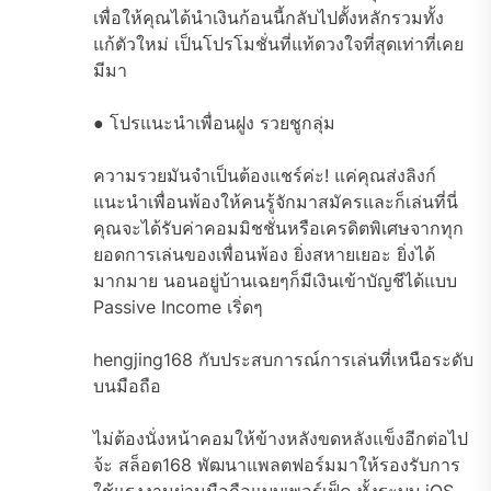
เพื่อให้คุณได้นำเงินก้อนนี้กลับไปตั้งหลักรวมทั้ง
แก้ตัวใหม่ เป็นโปรโมชั่นที่แท้ดวงใจที่สุดเท่าที่เคย
มีมา
● โปรแนะนำเพื่อนฝูง รวยชูกลุ่ม
ความรวยมันจำเป็นต้องแชร์ค่ะ! แค่คุณส่งลิงก์
แนะนำเพื่อนพ้องให้คนรู้จักมาสมัครและก็เล่นที่นี่
คุณจะได้รับค่าคอมมิชชั่นหรือเครดิตพิเศษจากทุก
ยอดการเล่นของเพื่อนพ้อง ยิ่งสหายเยอะ ยิ่งได้
มากมาย นอนอยู่บ้านเฉยๆก็มีเงินเข้าบัญชีได้แบบ
Passive Income เริ่ดๆ
hengjing168 กับประสบการณ์การเล่นที่เหนือระดับ
บนมือถือ
ไม่ต้องนั่งหน้าคอมให้ข้างหลังขดหลังแข็งอีกต่อไป
จ้ะ สล็อต168 พัฒนาแพลตฟอร์มมาให้รองรับการ