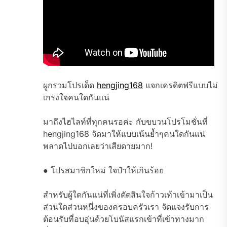
ผูกรวมโปรเด็ด
hengjing168
แจกเครดิตฟรีแบบไม่
เกรงใจคนใดกันแน่
มาถึงไฮไลท์ที่ทุกคนรอค่ะ กับขบวนโปรโมชั่นที่
hengjing168 จัดมาให้แบบเน้นย้ำๆคนใดกันแน่
พลาดไปบอกเลยว่าเสียดายมาก!
● โปรสมาชิกใหม่ ใจป๋าให้เกินร้อย
สำหรับผู้ใดกันแน่ที่เพิ่งตัดสินใจก้าวเท้าเข้ามาเป็น
ส่วนใดส่วนหนึ่งของครอบครัวเรา จัดแจงรับการ
ต้อนรับที่อบอุ่นด้วยโบนัสแรกเข้าที่เข้าทางมาก