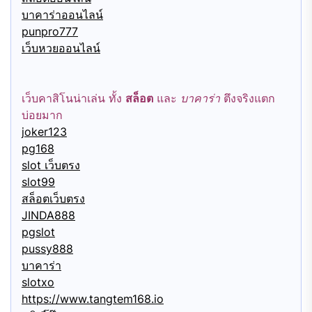
บาคาร่าออนไลน์
punpro777
เว็บหวยออนไลน์
เว็บคาสิโนน่าเล่น ทั้ง
สล็อต
และ
บาคาร่า
ตึงจริงแตก
บ่อยมาก
joker123
pg168
slot เว็บตรง
slot99
สล็อตเว็บตรง
JINDA888
pgslot
pussy888
บาคาร่า
slotxo
https://www.tangtem168.io