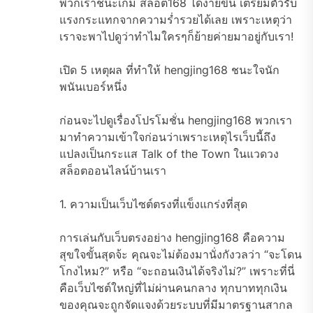
พวกเราชนะเกม สล็อต168 ได้ง่ายขึ้น เตรียมตัวรับ
แรงกระแทกจากความร่ำรวยได้เลย เพราะเหตุว่า
เราจะพาไปดูว่าทำไมใครๆก็ย้ายค่ายมาอยู่กับเรา!
เปิด 5 เหตุผล ที่ทำให้ hengjing168 ชนะใจนัก
พนันเบอร์หนึ่ง
ก่อนจะไปดูเรื่องโปรโมชั่น hengjing168 พวกเรา
มาทำความเข้าใจก่อนว่าเพราะเหตุไรเว็บนี้ถึง
แปลงเป็นกระแส Talk of the Town ในแวดวง
สล็อตออนไลน์บ้านเรา
1. ความเป็นเว็บไซต์ตรงที่แข็งแกร่งที่สุด
การเล่นกับเว็บตรงอย่าง hengjing168 คือความ
สุขใจขั้นสุดจ้ะ คุณจะไม่ต้องมานั่งกังวลว่า “จะโดน
โกงไหม?” หรือ “จะถอนเงินได้จริงไม่?” เพราะที่นี่
คือเว็บไซต์ใหญ่ที่ไม่ผ่านคนกลาง ทุกบาททุกเงิน
ของคุณจะถูกจัดแจงด้วยระบบที่มีมาตรฐานสากล