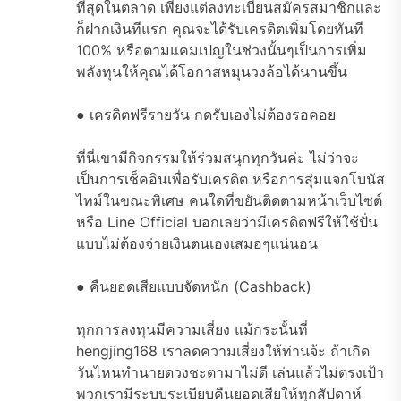
ที่สุดในตลาด เพียงแต่ลงทะเบียนสมัครสมาชิกและ
ก็ฝากเงินทีแรก คุณจะได้รับเครดิตเพิ่มโดยทันที
100% หรือตามแคมเปญในช่วงนั้นๆเป็นการเพิ่ม
พลังทุนให้คุณได้โอกาสหมุนวงล้อได้นานขึ้น
● เครดิตฟรีรายวัน กดรับเองไม่ต้องรอคอย
ที่นี่เขามีกิจกรรมให้ร่วมสนุกทุกวันค่ะ ไม่ว่าจะ
เป็นการเช็คอินเพื่อรับเครดิต หรือการสุ่มแจกโบนัส
ไทม์ในขณะพิเศษ คนใดที่ขยันติดตามหน้าเว็บไซต์
หรือ Line Official บอกเลยว่ามีเครดิตฟรีให้ใช้ปั่น
แบบไม่ต้องจ่ายเงินตนเองเสมอๆแน่นอน
● คืนยอดเสียแบบจัดหนัก (Cashback)
ทุกการลงทุนมีความเสี่ยง แม้กระนั้นที่
hengjing168 เราลดความเสี่ยงให้ท่านจ้ะ ถ้าเกิด
วันไหนทำนายดวงชะตามาไม่ดี เล่นแล้วไม่ตรงเป้า
พวกเรามีระบบระเบียบคืนยอดเสียให้ทุกสัปดาห์