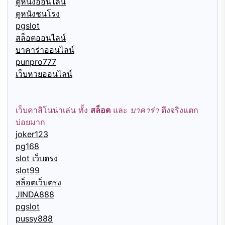
ดูหนังออนไลน์
ดูหนังชนโรง
pgslot
สล็อตออนไลน์
บาคาร่าออนไลน์
punpro777
เว็บหวยออนไลน์
เว็บคาสิโนน่าเล่น ทั้ง
สล็อต
และ
บาคาร่า
ตึงจริงแตก
บ่อยมาก
joker123
pg168
slot เว็บตรง
slot99
สล็อตเว็บตรง
JINDA888
pgslot
pussy888