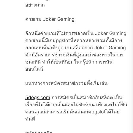
อย่างมาก
ค่ายเกม Joker Gaming
อีกหนึ่งค่ายเกมที่ไม่ควรพลาดเป็น Joker Gaming
ค่ายเกมนี้มีเกมpgslotที่หลากหลายรวมทั้งมีการ
ออกแบบที่น่าดึงดูด เกมสล็อตจาก Joker Gaming
มักมีอัตราการชำระเงินที่สูงและก็ช่องทางในการ
ชนะที่ดี ทำให้เป็นที่นิยมในกรุ๊ปนักการพนัน
ออนไลน์
แนวทางการสมัครสมาชิกรวมทั้งเริ่มเล่น
5degs.com
การสมัครเป็นสมาชิกกับสล็อต เป็น
เรื่องที่ไม่ได้ยากเย็นและไม่ซับซ้อน เพียงแค่ไม่กี่ขั้น
ตอนคุณก็สามารถเริ่มต้นเล่นเกมpgslotได้โดย
ทันที