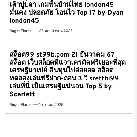
เต้าปูปลา เกมพื้นบ้านไทย london45
มั่นคง ปลอดภัย โอนไว Top 17 by Dyan
london45
Roger Flores
26 พฤศจิกายน 2025
สล็อต99 st99b.com 21 ธันวาคม 67
สล็อต เว็บสล็อตที่แจกเครดิตฟรีเยอะที่สุด
เศรษฐีมาเปย์ คืนทุนไปต่อยอด สล็อต
ทดลองเล่นฟรีฝาก-ถอน 3 วิ sretthi99
เล่นที่นี่ เป็นเศรษฐีแน่นอน Top 5 by
Scarlett
Roger Flores
1 ตุลาคม 2025