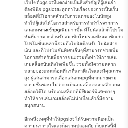
เว็บไซต์pgslotที่แตกง่ายเป็นสิ่งสำคัญที่ผู้เล่นจำ
ต้องพินิจ pgslotสะดุดตาในเรื่องของการเป็นเว็บ
สล็อตที่มีโอกาสสำหรับการแตกของโบนัสสูง
ทำให้ผู้เล่นได้โอกาสสำหรับการทำกำไรจากการ
เล่นเกม
ทางเข้าpg
เพิ่มมากขึ้น มีโบนัสแล้วก็โปรโม
ชั่นที่มากมายสำหรับสมาชิกใหม่รวมทั้งสมาชิกเก่า
โปรโมชั่นเหล่านี้รวมถึงโบนัสต้อนรับ โบนัสฝาก
เงิน และก็โปรโมชั่นพิเศษอื่นๆที่สามารถช่วยเพิ่ม
โอกาสสำหรับเพื่อการชนะรวมทั้งทำให้การเล่น
เกมสล็อตบันเทิงใจเพิ่มขึ้น รวมทั้งมีความหลาก
หลายของเกมสล็อตที่น่าตื่นตาตื่นใจและมีคุณภาพ
สูง ผู้เล่นสามารถเลือกเล่นเกมpgที่มากมายตาม
ความชื่นชอบ ไม่ว่าจะเป็นเกมสล็อตคลาสสิก เกม
สล็อตวิดีโอ หรือเกมสล็อตที่มีฟีเจอร์พิเศษต่างๆ
ทำให้การเล่นเกมสล็อตไม่น่าเบื่อแล้วก็มีความ
สนุกสนาน
อีกหนึ่งเหตุที่ทำให้pgslot ได้รับความนิยมเป็น
ความน่าวางใจและก็ความปลอดภัย เว็บแห่งนี้มี