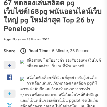
67 ทดลองเล่นสล็อต pg
เว็บไซต์168pg พนันออนไลน์เว็บ
ใหญ่ pg ใหม่ล่าสุด Top 26 by
Penelope
Roger Flores
28 สิงหาคม 2024
Read Time:
5 Minute, 26 Second
Share
สล็อต168 ไม่มีอย่างต่ำ รองรับวอเลท เว็บไซต์
สล็อตแตกง่าย เว็บเกมที่ห้ามพลาด!!
หนึ่งในตัวเลือกที่ดีเยี่ยมที่สุดสำหรับผู้เล่นคือ
การเลือกเล่นกับเว็บทดลองเล่นสล็อต pgที่มี
ความน่านับถือและก็รองรับแนวทางการทำ
ธุรกรรมที่สะดวกสบาย หนึ่งในเว็บไซต์ที่น่าดึงดูด
และก็เป็นที่ชื่นชอบเดี๋ยวนี้เป็น pgslot ซึ่งเป็นเว็บ
สล็อตที่รองรับวอเลท ไม่มีอย่างน้อย และมีเกม