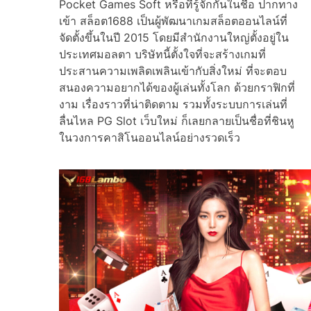
Pocket Games Soft หรือที่รู้จักกันในชื่อ ปากทาง
เข้า สล็อต1688 เป็นผู้พัฒนาเกมสล็อตออนไลน์ที่
จัดตั้งขึ้นในปี 2015 โดยมีสำนักงานใหญ่ตั้งอยู่ใน
ประเทศมอลตา บริษัทนี้ตั้งใจที่จะสร้างเกมที่
ประสานความเพลิดเพลินเข้ากับสิ่งใหม่ ที่จะตอบ
สนองความอยากได้ของผู้เล่นทั้งโลก ด้วยกราฟิกที่
งาม เรื่องราวที่น่าติดตาม รวมทั้งระบบการเล่นที่
ลื่นไหล PG Slot เว็บใหม่ ก็เลยกลายเป็นชื่อที่ชินหู
ในวงการคาสิโนออนไลน์อย่างรวดเร็ว