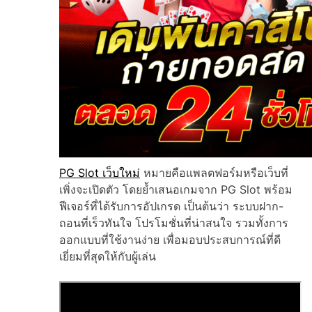
PG Slot เว็บใหม่
หมายคือแพลตฟอร์มหรือเว็บที่
เพิ่งจะเปิดตัว โดยย้ำเสนอเกมจาก PG Slot พร้อม
ฟีเจอร์ที่ได้รับการอัปเกรด เป็นต้นว่า ระบบฝาก-
ถอนที่เร็วทันใจ โปรโมชั่นที่น่าสนใจ รวมทั้งการ
ออกแบบที่ใช้งานง่าย เพื่อมอบประสบการณ์ที่ดี
เยี่ยมที่สุดให้กับผู้เล่น