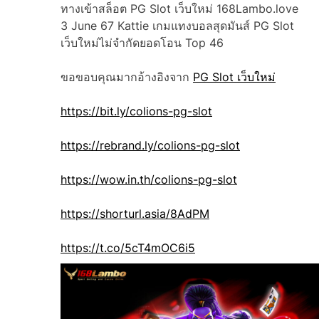
ทางเข้าสล็อต PG Slot เว็บใหม่ 168Lambo.love
3 June 67 Kattie เกมแทงบอลสุดมันส์ PG Slot
เว็บใหม่ไม่จำกัดยอดโอน Top 46
ขอขอบคุณมากอ้างอิงจาก
PG Slot เว็บใหม่
https://bit.ly/colions-pg-slot
https://rebrand.ly/colions-pg-slot
https://wow.in.th/colions-pg-slot
https://shorturl.asia/8AdPM
https://t.co/5cT4mOC6i5