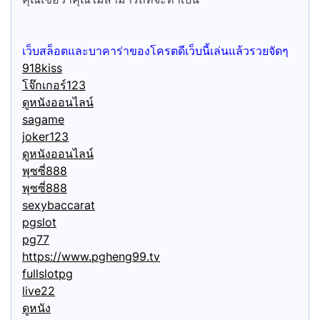
เว็บสล็อตและบาคาร่าของโครตดีเว็บนี้เล่นแล้วรวยจัดๆ
918kiss
โจ๊กเกอร์123
ดูหนังออนไลน์
sagame
joker123
ดูหนังออนไลน์
พุซซี่888
พุซซี่888
sexybaccarat
pgslot
pg77
https://www.pgheng99.tv
fullslotpg
live22
ดูหนัง