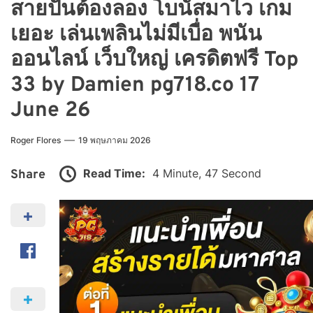
สายปั่นต้องลอง โบนัสมาไว เกม
เยอะ เล่นเพลินไม่มีเบื่อ พนัน
ออนไลน์ เว็บใหญ่ เครดิตฟรี Top
33 by Damien pg718.co 17
June 26
Roger Flores
19 พฤษภาคม 2026
Read Time:
4 Minute, 47 Second
Share