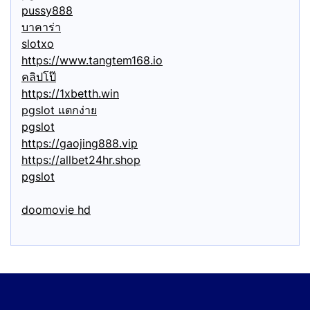
pussy888
บาคาร่า
slotxo
https://www.tangtem168.io
คลิปโป๊
https://1xbetth.win
pgslot แตกง่าย
pgslot
https://gaojing888.vip
https://allbet24hr.shop
pgslot
doomovie hd