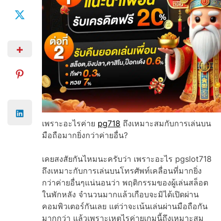
เพราะอะไรค่าย
pg718
ถึงเหมาะสมกับการเล่นบน
มือถือมากยิ่งกว่าค่ายอื่น?
เคยสงสัยกันไหมนะครับว่า เพราะอะไร pgslot718
ถึงเหมาะกับการเล่นบนโทรศัพท์เคลื่อนที่มากยิ่ง
กว่าค่ายอื่นๆแน่นอนว่า พฤติกรรมของผู้เล่นสล็อต
ในพักหลัง จำนวนมากแล้วเกือบจะมิได้เปิดผ่าน
คอมพิวเตอร์กันเลย แต่ว่าจะเน้นเล่นผ่านมือถือกัน
มากกว่า แล้วเพราะเหตุไรค่ายเกมนี้ถึงเหมาะสม