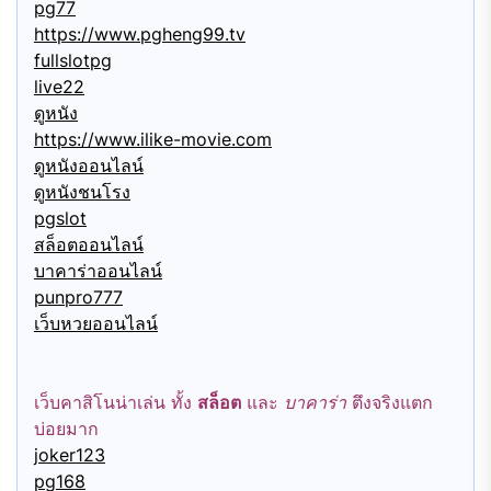
pg77
https://www.pgheng99.tv
fullslotpg
live22
ดูหนัง
https://www.ilike-movie.com
ดูหนังออนไลน์
ดูหนังชนโรง
pgslot
สล็อตออนไลน์
บาคาร่าออนไลน์
punpro777
เว็บหวยออนไลน์
เว็บคาสิโนน่าเล่น ทั้ง
สล็อต
และ
บาคาร่า
ตึงจริงแตก
บ่อยมาก
joker123
pg168