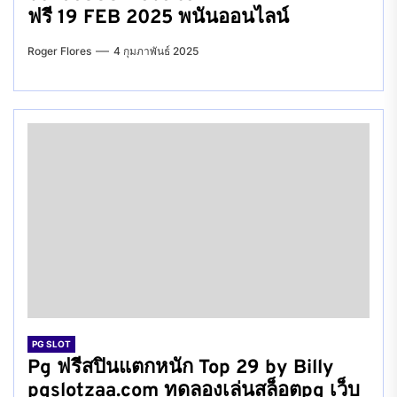
ฟรี 19 FEB 2025 พนันออนไลน์
Roger Flores
4 กุมภาพันธ์ 2025
PG SLOT
Pg ฟรีสปินแตกหนัก Top 29 by Billy
pgslotzaa.com ทดลองเล่นสล็อตpg เว็บ