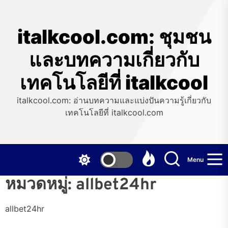
Skip
to
the
italkcool.com: ชุมชน
content
และบทความเกี่ยวกับ
เทคโนโลยีที่ italkcool
italkcool.com: อ่านบทความและแบ่งปันความรู้เกี่ยวกับ
เทคโนโลยีที่ italkcool.com
Menu
หมวดหมู่:
allbet24hr
allbet24hr