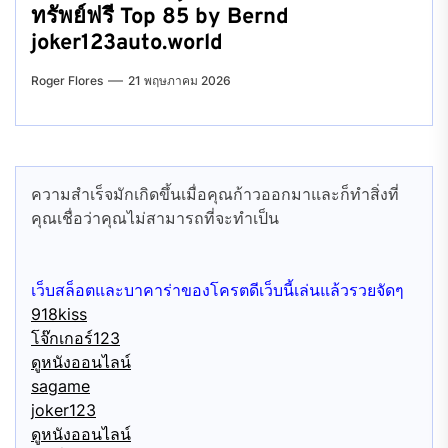
ทรัพย์ฟรี Top 85 by Bernd
joker123auto.world
Roger Flores
21 พฤษภาคม 2026
ความสำเร็จมักเกิดขึ้นเมื่อคุณก้าวออกมาและก็ทำสิ่งที่
คุณเชื่อว่าคุณไม่สามารถที่จะทำเป็น
เว็บสล็อตและบาคาร่าของโครตดีเว็บนี้เล่นแล้วรวยจัดๆ
918kiss
โจ๊กเกอร์123
ดูหนังออนไลน์
sagame
joker123
ดูหนังออนไลน์