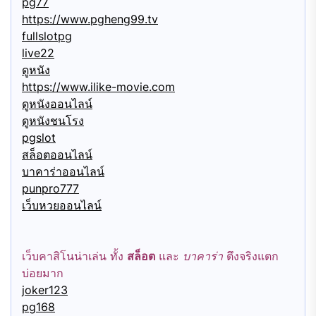
pg77
https://www.pgheng99.tv
fullslotpg
live22
ดูหนัง
https://www.ilike-movie.com
ดูหนังออนไลน์
ดูหนังชนโรง
pgslot
สล็อตออนไลน์
บาคาร่าออนไลน์
punpro777
เว็บหวยออนไลน์
เว็บคาสิโนน่าเล่น ทั้ง
สล็อต
และ
บาคาร่า
ตึงจริงแตก
บ่อยมาก
joker123
pg168