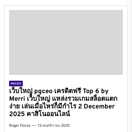
PGCEO
เว็บใหญ่ pgceo เครดิตฟรี Top 6 by
Merri เว็บใหญ่ แหล่งรวมเกมสล็อตแตก
ง่าย เล่นเมื่อไหร่ก็มีกำไร 2 December
2025 คาสิโนออนไลน์
Roger Flores
13 พฤศจิกายน 2025