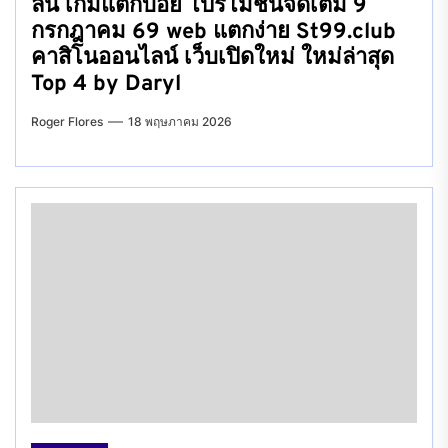
ลื่น เกมแตกบ่อย โปรโมชั่นจัดเต็ม 9
กรกฎาคม 69 web แตกง่าย St99.club
คาสิโนออนไลน์ เว็บเปิดใหม่ ใหม่ล่าสุด
Top 4 by Daryl
Roger Flores
18 พฤษภาคม 2026