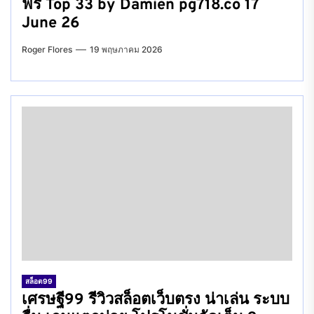
ฟรี Top 33 by Damien pg718.co 17
June 26
Roger Flores
19 พฤษภาคม 2026
สล็อต99
เศรษฐี99 รีวิวสล็อตเว็บตรง น่าเล่น ระบบ