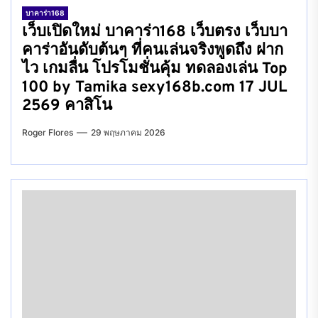
บาคาร่า168
เว็บเปิดใหม่ บาคาร่า168 เว็บตรง เว็บบา
คาร่าอันดับต้นๆ ที่คนเล่นจริงพูดถึง ฝาก
ไว เกมลื่น โปรโมชั่นคุ้ม ทดลองเล่น Top
100 by Tamika sexy168b.com 17 JUL
2569 คาสิโน
Roger Flores
29 พฤษภาคม 2026