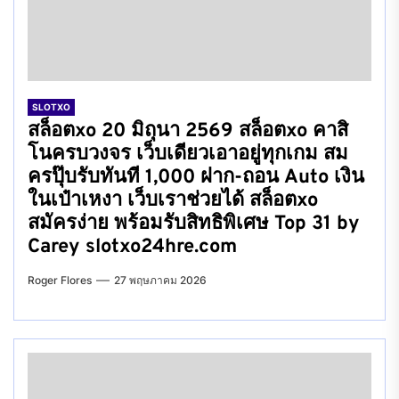
SLOTXO
สล็อตxo 20 มิถุนา 2569 สล็อตxo คาสิ
โนครบวงจร เว็บเดียวเอาอยู่ทุกเกม สม
ครปุ๊บรับทันที 1,000 ฝาก-ถอน Auto เงิน
ในเป๋าเหงา เว็บเราช่วยได้ สล็อตxo
สมัครง่าย พร้อมรับสิทธิพิเศษ Top 31 by
Carey slotxo24hre.com
Roger Flores
27 พฤษภาคม 2026