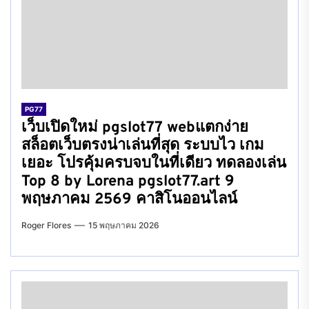
PG77
เว็บเปิดใหม่ pgslot77 webแตกง่าย
สล็อตเว็บตรงน่าเล่นที่สุด ระบบไว เกม
เยอะ โปรคุ้มครบจบในที่เดียว ทดลองเล่น
Top 8 by Lorena pgslot77.art 9
พฤษภาคม 2569 คาสิโนออนไลน์
Roger Flores
15 พฤษภาคม 2026