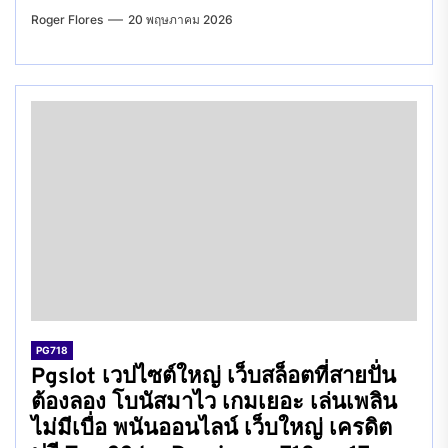
Roger Flores
20 พฤษภาคม 2026
PG718
Pgslot เวปไซต์ใหญ่ เว็บสล็อตที่สายปั่น
ต้องลอง โบนัสมาไว เกมเยอะ เล่นเพลิน
ไม่มีเบื่อ พนันออนไลน์ เว็บใหญ่ เครดิต