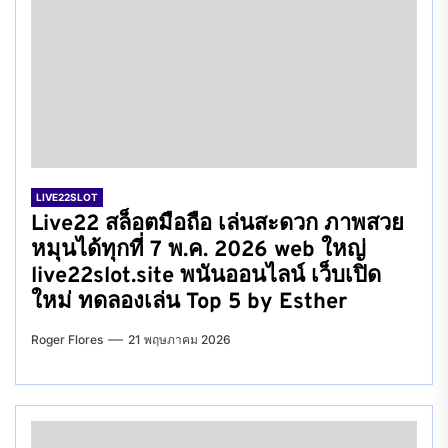
LIVE22SLOT
Live22 สล็อตมือถือ เล่นสะดวก ภาพสวย
หมุนได้ทุกที่ 7 พ.ค. 2026 web ใหญ่
live22slot.site พนันออนไลน์ เว็บเปิด
ใหม่ ทดลองเล่น Top 5 by Esther
Roger Flores
21 พฤษภาคม 2026