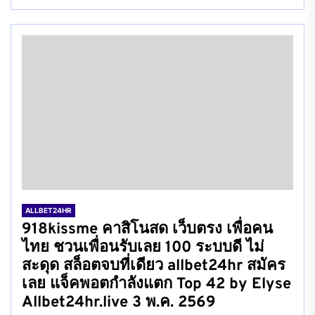
ALLBET24HR
918kissme คาสิโนสด เว็บตรง เพื่อคน
ไทย ชวนเพื่อนรับเลย 100 ระบบดี ไม่
สะดุด สล็อตจบที่เดียว allbet24hr สมัคร
เลย แจ็คพอตกำลังแตก Top 42 by Elyse
Allbet24hr.live 3 พ.ค. 2569