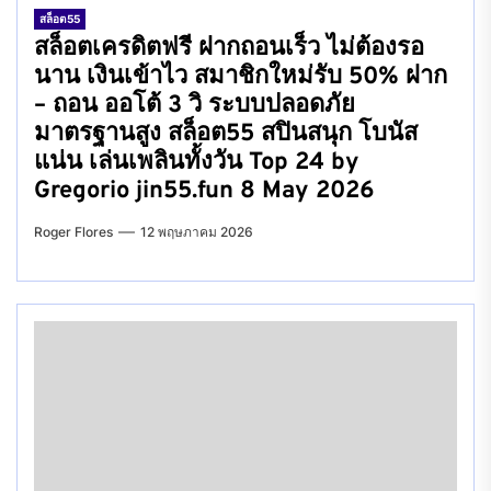
สล็อต55
สล็อตเครดิตฟรี ฝากถอนเร็ว ไม่ต้องรอ
นาน เงินเข้าไว สมาชิกใหม่รับ 50% ฝาก
– ถอน ออโต้ 3 วิ ระบบปลอดภัย
มาตรฐานสูง สล็อต55 สปินสนุก โบนัส
แน่น เล่นเพลินทั้งวัน Top 24 by
Gregorio jin55.fun 8 May 2026
Roger Flores
12 พฤษภาคม 2026