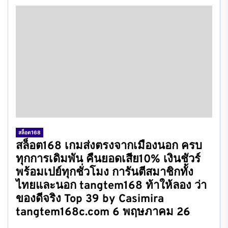
สล็อต168
สล็อต168 เกมส่งตรงจากเมืองนอก ครบ
ทุกการเดิมพัน คืนยอดเสีย10% เงินชัวร์
พร้อมเปย์ทุกชั่วโมง การันตีสมาชิกทั้ง
ไทยและนอก tangtem168 ท้าให้ลอง ว่า
ของดีจริง Top 39 by Casimira
tangtem168c.com 6 พฤษภาคม 26