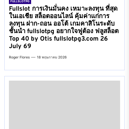
FULLSLOTPG
Fullslot การเงินมั่นคง เหมาะลงทุน ที่สุด
ในเอเชีย สล็อตออนไลน์ คุ้มค่าแก่การ
ลงทุน ฝาก-ถอน ออโต้ เกมคาสิโนระดับ
ชั้นนำ fullslotpg อยากใจฟูต้อง ฟลูสล็อต
Top 40 by Otis fullslotpg3.com 26
July 69
Roger Flores
18 พฤษภาคม 2026