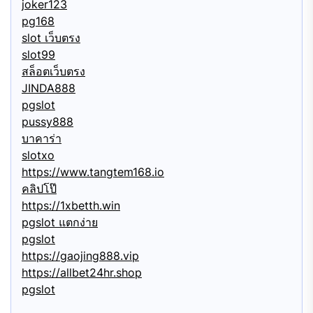
joker123
pg168
slot เว็บตรง
slot99
สล็อตเว็บตรง
JINDA888
pgslot
pussy888
บาคาร่า
slotxo
https://www.tangtem168.io
คลิปโป๊
https://1xbetth.win
pgslot แตกง่าย
pgslot
https://gaojing888.vip
https://allbet24hr.shop
pgslot